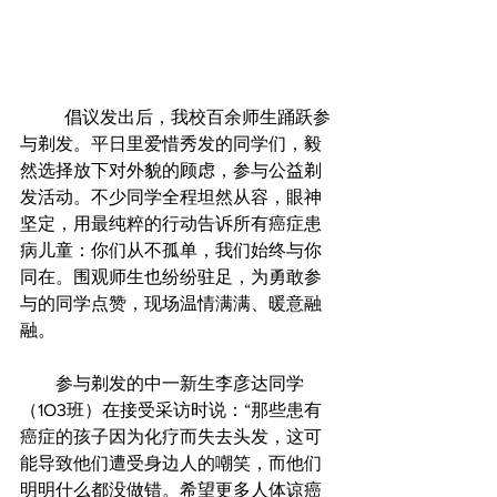
	倡议发出后，我校百余师生踊跃参
与剃发。平日里爱惜秀发的同学们，毅
然选择放下对外貌的顾虑，参与公益剃
发活动。不少同学全程坦然从容，眼神
坚定，用最纯粹的行动告诉所有癌症患
病儿童：你们从不孤单，我们始终与你
同在。围观师生也纷纷驻足，为勇敢参
与的同学点赞，现场温情满满、暖意融
融。
        参与剃发的中一新生李彦达同学
（1O3班）在接受采访时说：“那些患有
癌症的孩子因为化疗而失去头发，这可
能导致他们遭受身边人的嘲笑，而他们
明明什么都没做错。希望更多人体谅癌